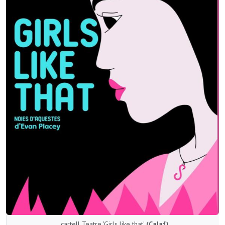
cartell Teatre 'Girls like that'
(Calaf)