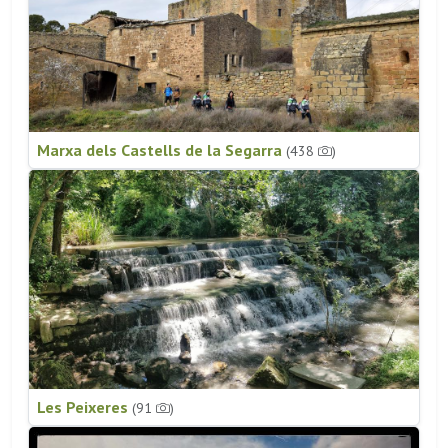
Marxa dels Castells de la Segarra
(438
)
Les Peixeres
(91
)