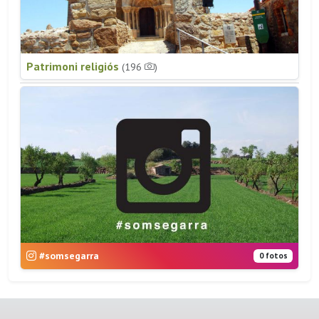
Patrimoni religiós
(196
)
#somsegarra
0 fotos