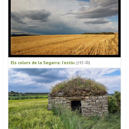
Els colors de la Segarra: l'estiu
(193
)