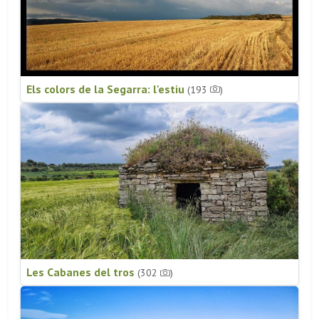
Els colors de la Segarra: l'estiu
(193
)
Les Cabanes del tros
(302
)