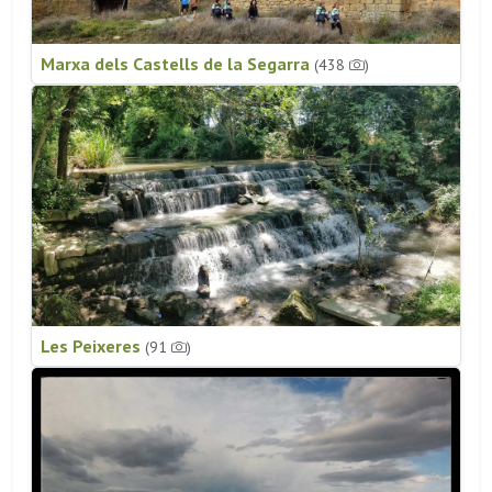
Marxa dels Castells de la Segarra
(438
)
Les Peixeres
(91
)