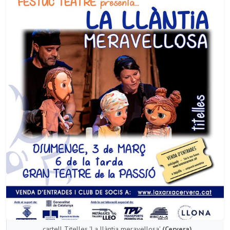
cartell Titelles 'La llàntia meravellosa'
(Cervera)