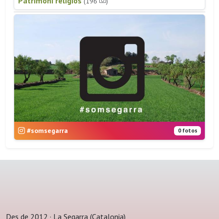
Patrimoni religiós
(196
)
#somsegarra
0 fotos
Des de 2012 · La Segarra (Catalonia)