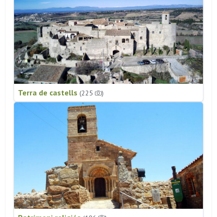
Terra de castells
(225
)