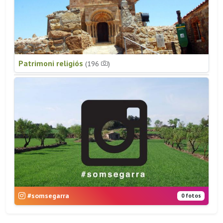
Patrimoni religiós
(196
)
#somsegarra
0 fotos