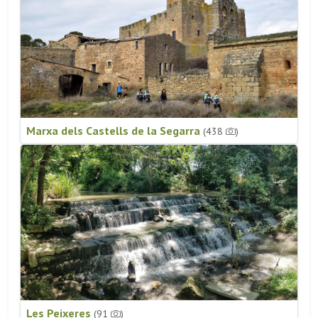
Marxa dels Castells de la Segarra
(438
)
Les Peixeres
(91
)