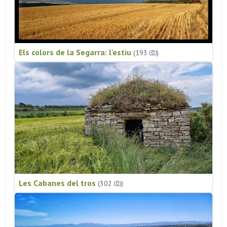
Els colors de la Segarra: l'estiu
(193
)
Les Cabanes del tros
(302
)