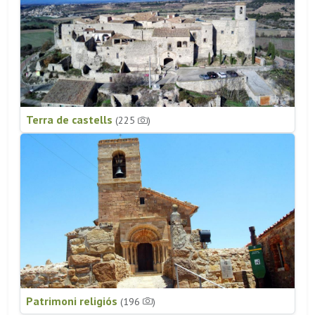
Terra de castells
(225
)
Patrimoni religiós
(196
)