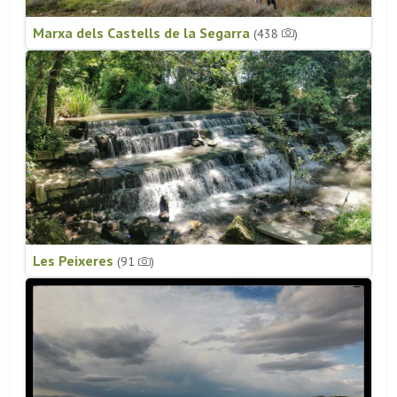
Marxa dels Castells de la Segarra
(438
)
Les Peixeres
(91
)