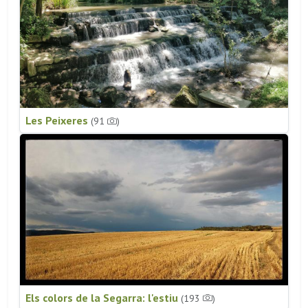
Les Peixeres
(91
)
Els colors de la Segarra: l'estiu
(193
)