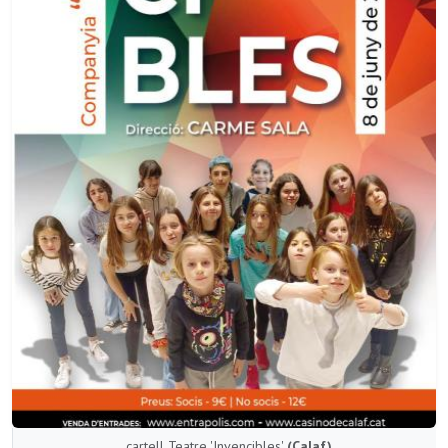
cartell Teatre 'Invencibles'
(Calaf)