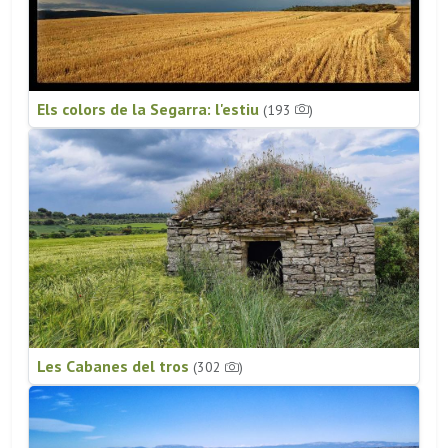
Els colors de la Segarra: l'estiu
(193
)
Les Cabanes del tros
(302
)