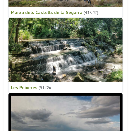
Marxa dels Castells de la Segarra
(438
)
Les Peixeres
(91
)