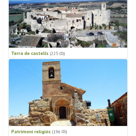
Terra de castells
(225
)
Patrimoni religiós
(196
)