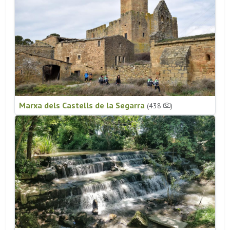
Marxa dels Castells de la Segarra
(438
)