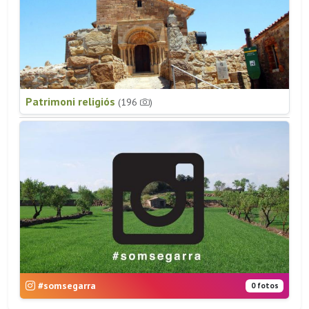
Patrimoni religiós
(196
)
#somsegarra
0 fotos