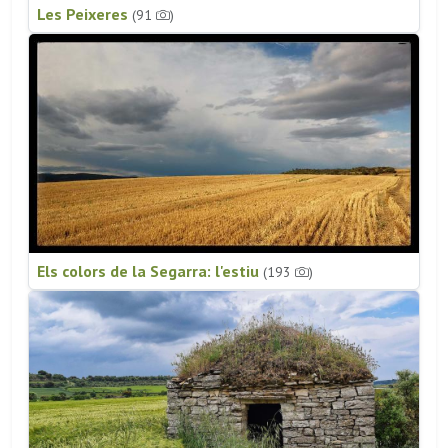
Les Peixeres
(91
)
Els colors de la Segarra: l'estiu
(193
)