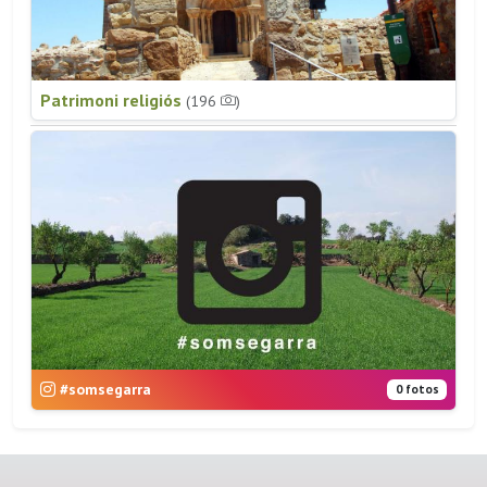
Patrimoni religiós
(196
)
#somsegarra
0 fotos