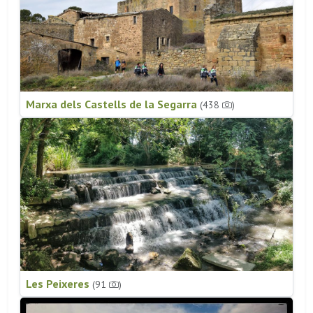
Marxa dels Castells de la Segarra
(438
)
Les Peixeres
(91
)