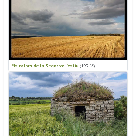
Els colors de la Segarra: l'estiu
(193
)