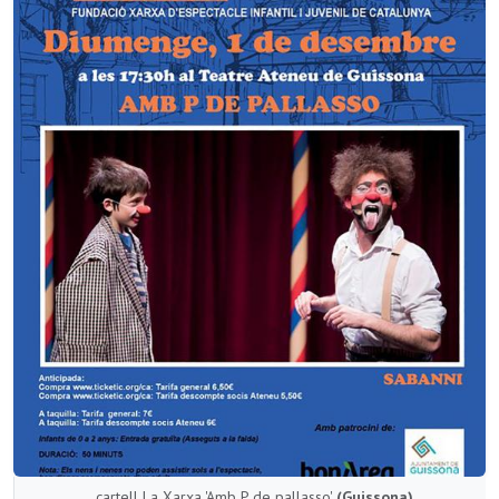
cartell La Xarxa 'Amb P de pallasso'
(Guissona)