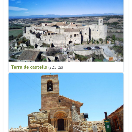
Terra de castells
(225
)