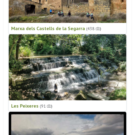
Marxa dels Castells de la Segarra
(438
)
Les Peixeres
(91
)