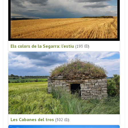
Els colors de la Segarra: l'estiu
(193
)
Les Cabanes del tros
(302
)