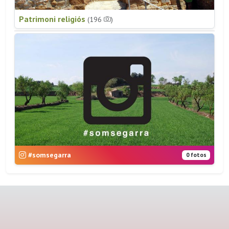
Patrimoni religiós
(196
)
#somsegarra
0 fotos