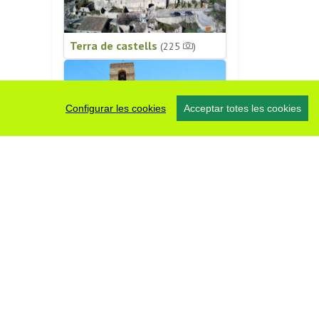
Terra de castells
(225
)
Configurar les cookies
Acceptar totes les cookies
Patrimoni religiós
(196
)
#somsegarra
0 fotos