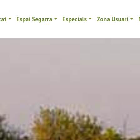
tat
Espai Segarra
Especials
Zona Usuari