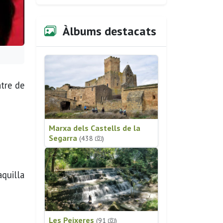
Àlbums destacats
atre de
Marxa dels Castells de la
Segarra
(438
)
aquilla
Les Peixeres
(91
)