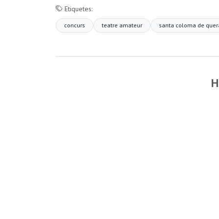
Etiquetes:
concurs
teatre amateur
santa coloma de quer
H