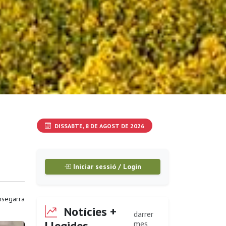
DISSABTE, 8 DE AGOST DE 2026
Iniciar sessió / Login
segarra
Notícies +
darrer
Llegides
mes