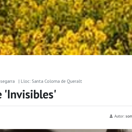
msegarra
| Lloc: Santa Coloma de Queralt
 'Invisibles'
Autor:
som