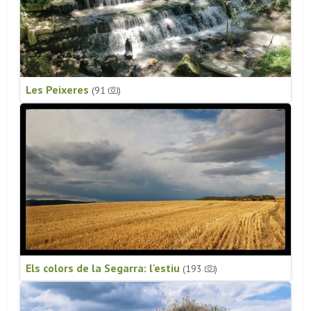
Les Peixeres
(91
)
Els colors de la Segarra: l'estiu
(193
)