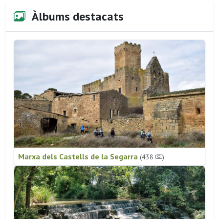
Àlbums destacats
Marxa dels Castells de la Segarra
(438
)