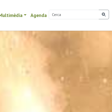
Multimèdia
Agenda