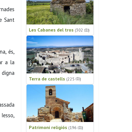
rnades
de Sant
Les Cabanes del tros
(302
)
na, és,
r a la
, digna
Terra de castells
(225
)
passada
 Iesso,
Patrimoni religiós
(196
)