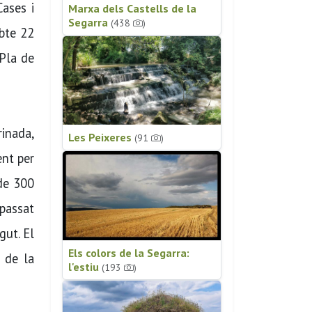
Cases i
Marxa dels Castells de la
Segarra
(438
)
abte 22
 Pla de
rinada,
Les Peixeres
(91
)
ent per
 de 300
passat
gut. El
Els colors de la Segarra:
c de la
l'estiu
(193
)