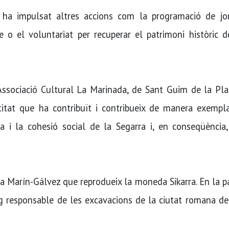
é ha impulsat altres accions com la programació de jo
nisme o el voluntariat per recuperar el patrimoni històric 
’Associació Cultural La Marinada, de Sant Guim de la Pla
itat que ha contribuït i contribueix de manera exempla
ícia i la cohesió social de la Segarra i, en conseqüència
na Marín-Gálvez que reprodueix la moneda Sikarra. En la 
eg responsable de les excavacions de la ciutat romana de