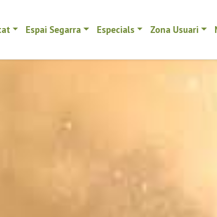
tat
Espai Segarra
Especials
Zona Usuari