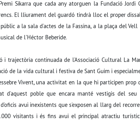
 Premi Sikarra que cada any atorguen la Fundació Jordi 
rencs. El lliurament del guardó tindrà lloc el proper diss
úblic a la sala d’actes de la Fassina, a la plaça del Vell
usical de l'Héctor Beberide.
ió i trajectòria continuada de l’Associació Cultural La Ma
ació de la vida cultural i festiva de Sant Guim i especialm
ssebre Vivent, una activitat en la que hi participen prop
itat d’aquest poble que encara manté vestigis del seu 
’oficis avui inexistents que s’exposen al llarg del recorre
0 visitants i és fins avui el principal atractiu turísti