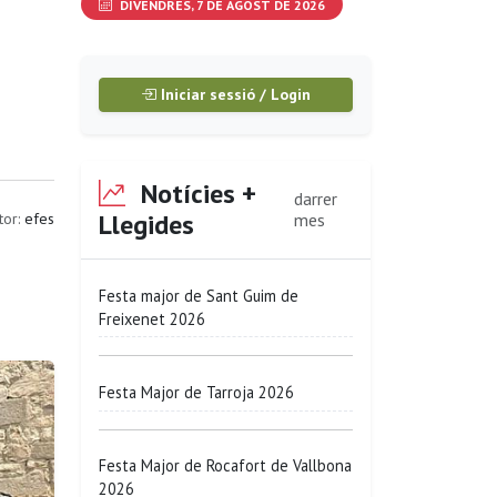
DIVENDRES, 7 DE AGOST DE 2026
Iniciar sessió / Login
Notícies +
darrer
Llegides
tor:
efes
mes
Festa major de Sant Guim de
Freixenet 2026
Festa Major de Tarroja 2026
Festa Major de Rocafort de Vallbona
2026