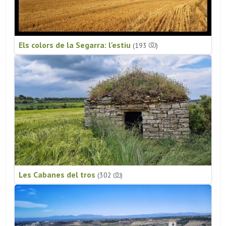
Els colors de la Segarra: l'estiu
(193
)
Les Cabanes del tros
(302
)