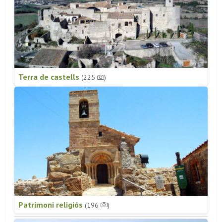
Terra de castells
(225
)
Patrimoni religiós
(196
)