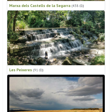
Marxa dels Castells de la Segarra
(438
)
Les Peixeres
(91
)