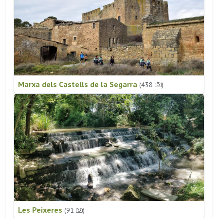
Marxa dels Castells de la Segarra
(438
)
Les Peixeres
(91
)