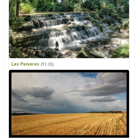
Les Peixeres
(91
)