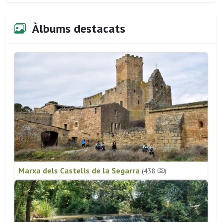
Àlbums destacats
Marxa dels Castells de la Segarra
(438
)