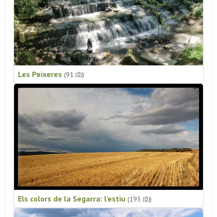
Les Peixeres
(91
)
Els colors de la Segarra: l'estiu
(193
)