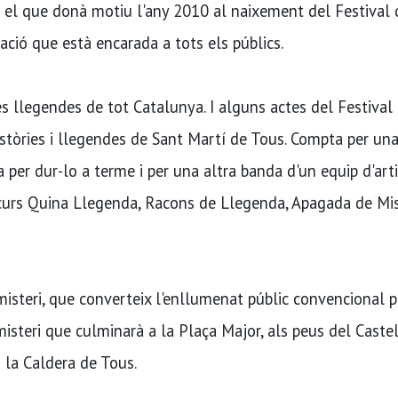
és el que donà motiu l'any 2010 al naixement del Festival 
ió que està encarada a tots els públics.
 llegendes de tot Catalunya. I alguns actes del Festival
stòries i llegendes de Sant Martí de Tous. Compta per un
a per dur-lo a terme i per una altra banda d'un equip d'art
curs Quina Llegenda, Racons de Llegenda, Apagada de Mist
misteri, que converteix l'enllumenat públic convencional p
teri que culminarà a la Plaça Major, als peus del Caste
 la Caldera de Tous.