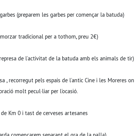
e garbes (preparem les garbes per començar la batuda)
smorzar tradicional per a tothom, preu 2€)
represa de l’activitat de la batuda amb els animals de tir)
sa , recorregut pels espais de l’antic Cine i les Moreres on
ció molt pecul·liar per l’ocasió.
 de Km 0 i tast de cerveses artesanes
a tarda començarem separant el gra de la palla)