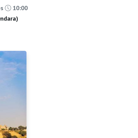
es
10:00
Ondara)