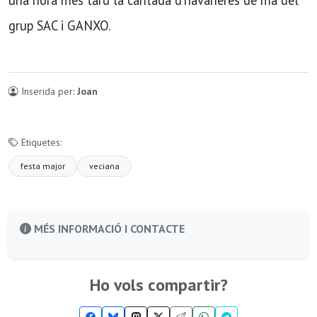
una hora més tard la cantada d’havaneres de mà del
grup SAC i GANXO.
Inserida per:
Joan
Etiquetes:
festa major
veciana
MÉS INFORMACIÓ I CONTACTE
Ho vols compartir?