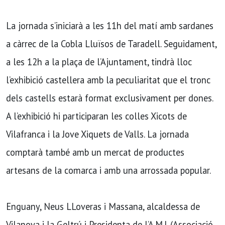
La jornada s’iniciarà a les 11h del matí amb sardanes
a càrrec de la Cobla Lluïsos de Taradell. Seguidament,
a les 12h a la plaça de l’Ajuntament, tindrà lloc
l’exhibició castellera amb la peculiaritat que el tronc
dels castells estarà format exclusivament per dones.
A l’exhibició hi participaran les colles Xicots de
Vilafranca i la Jove Xiquets de Valls. La jornada
comptarà també amb un mercat de productes
artesans de la comarca i amb una arrossada popular.
Enguany, Neus LLoveras i Massana, alcaldessa de
Vilanova i la Geltrú i Presidenta de l’A.M.I. (Associació