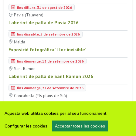
fins dilluns, 31 de agost de 2026
Pavia (Talavera)
Laberint de palla de Pavia 2026
fins dissabte, 5 de setembre de 2026
Maldà
Exposició fotogràfica 'Lloc invisible'
fins diumenge, 13 de setembre de 2026
Sant Ramon
Laberint de palla de Sant Ramon 2026
fins diumenge, 27 de setembre de 2026
Concabella (Els plans de Sió)
Exposició 'Pintar entre psicosi i realitat'
Aquesta web utilitza cookies per al seu funcionament.
fins dimecres, 30 de setembre de 2026
Vallfogona de Riucorb
Configurar les cookies
Acceptar totes les cookies
Instal·lació 'El Ressò del Poble'