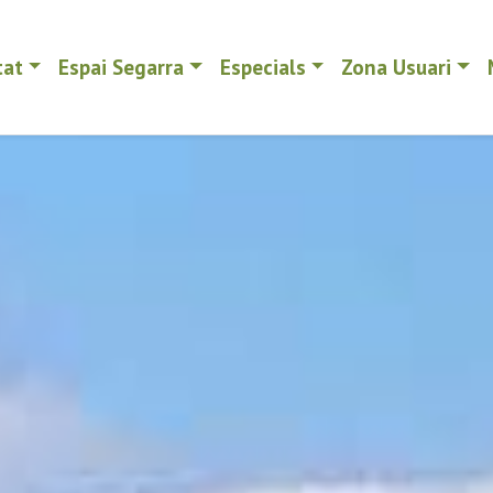
tat
Espai Segarra
Especials
Zona Usuari