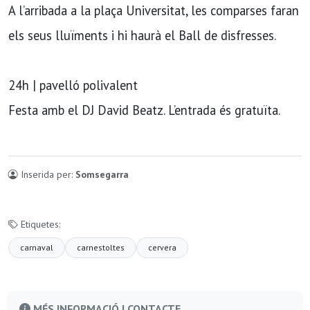
A l’arribada a la plaça Universitat, les comparses faran
els seus lluïments i hi haurà el Ball de disfresses.
24h | pavelló polivalent
Festa amb el DJ David Beatz. L’entrada és gratuïta.
Inserida per:
Somsegarra
Etiquetes:
carnaval
carnestoltes
cervera
MÉS INFORMACIÓ I CONTACTE