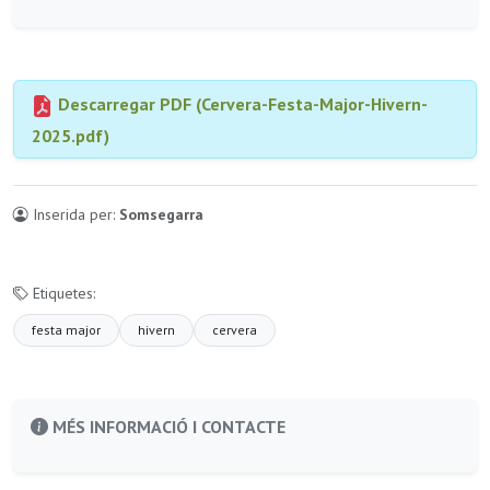
Descarregar PDF (Cervera-Festa-Major-Hivern-
2025.pdf)
Inserida per:
Somsegarra
Etiquetes:
festa major
hivern
cervera
MÉS INFORMACIÓ I CONTACTE