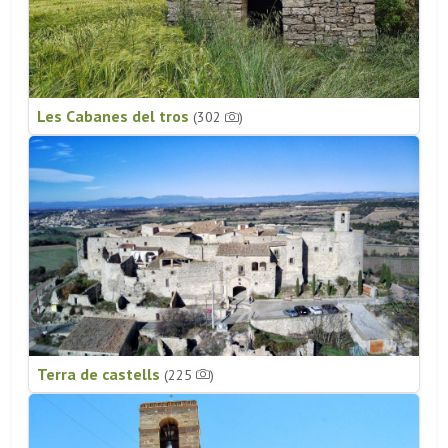
Les Cabanes del tros
(302
)
Terra de castells
(225
)