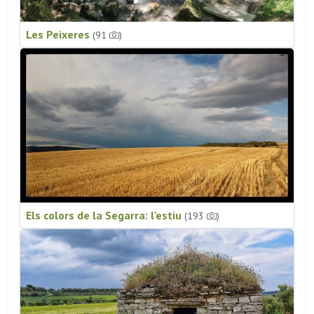
Les Peixeres
(91
)
Els colors de la Segarra: l'estiu
(193
)