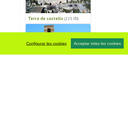
Terra de castells
(225
)
Configurar les cookies
Acceptar totes les cookies
Patrimoni religiós
(196
)
#somsegarra
0 fotos