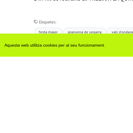
Etiquetes:
festa major
granyena de segarra
vall d'ondara
Aquesta web utilitza cookies per al seu funcionament.
H