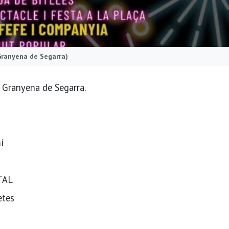
Granyena de Segarra)
a Granyena de Segarra.
í
STAL
etes