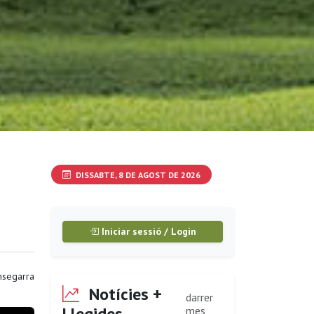
DISSABTE, 8 DE AGOST DE 2026
Iniciar sessió / Login
segarra
Notícies +
darrer
Llegides
mes