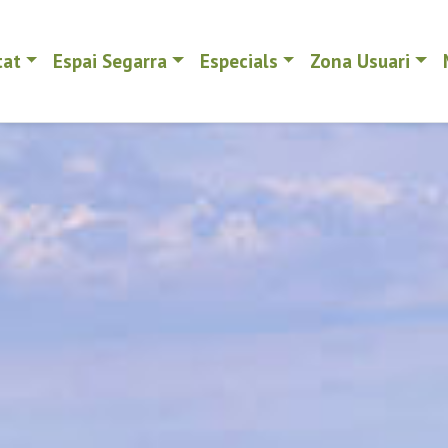
tat
Espai Segarra
Especials
Zona Usuari