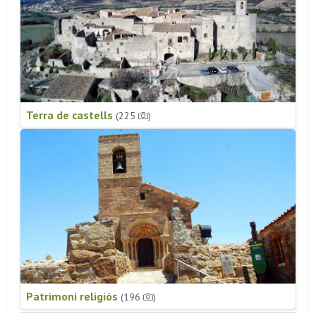
Terra de castells
(225
)
Patrimoni religiós
(196
)