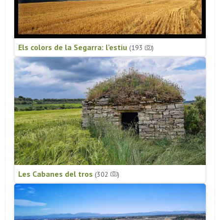
Els colors de la Segarra: l'estiu
(193
)
Les Cabanes del tros
(302
)