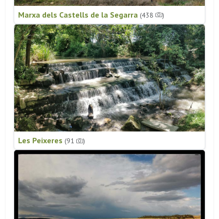
Marxa dels Castells de la Segarra
(438
)
Les Peixeres
(91
)