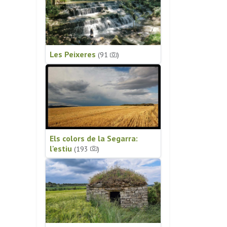
Les Peixeres
(91
)
Els colors de la Segarra:
l'estiu
(193
)