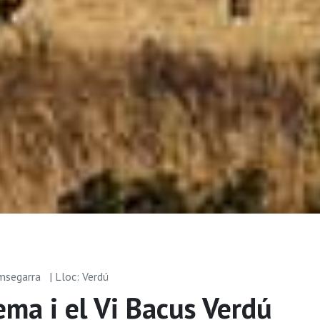
omsegarra
| Lloc: Verdú
ema i el Vi Bacus Verdú