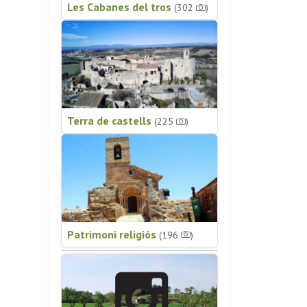
Les Cabanes del tros
(302
)
Terra de castells
(225
)
Patrimoni religiós
(196
)