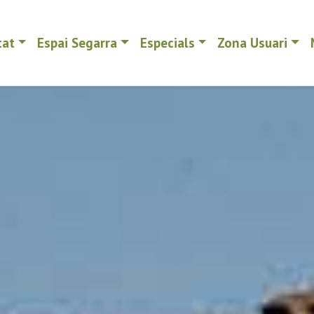
tat
Espai Segarra
Especials
Zona Usuari