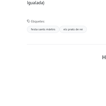
Igualada)
Etiquetes:
festa sants màrtirs
els prats de rei
H