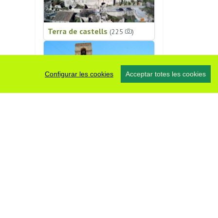
Terra de castells
(225
)
Configurar les cookies
Acceptar totes les cookies
Patrimoni religiós
(196
)
#somsegarra
0 fotos