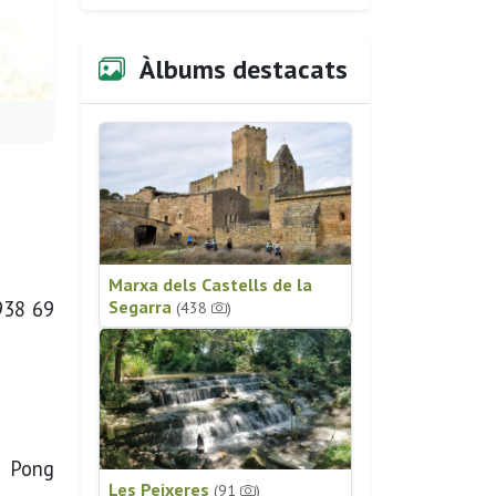
Àlbums destacats
Marxa dels Castells de la
 938 69
Segarra
(438
)
g Pong
Les Peixeres
(91
)