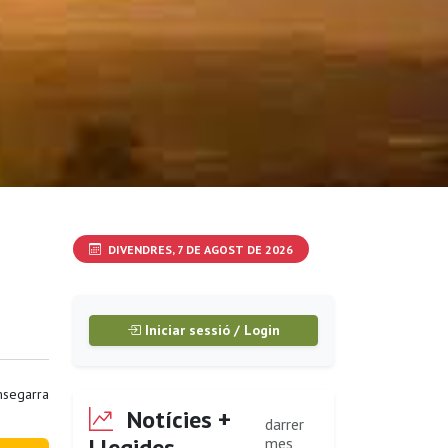
DIVENDRES, 7 DE AGOST DE 2026
Iniciar sessió / Login
segarra
Notícies +
darrer
Llegides
mes