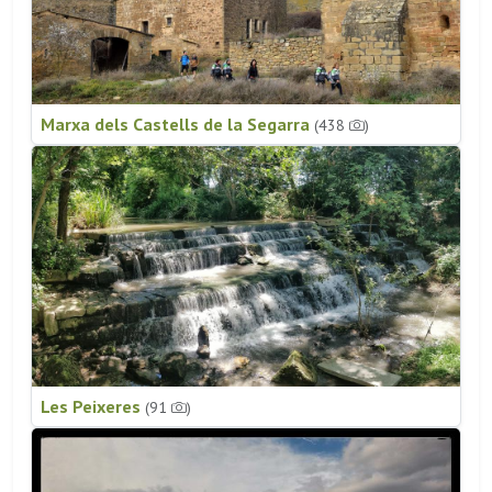
Marxa dels Castells de la Segarra
(438
)
Les Peixeres
(91
)