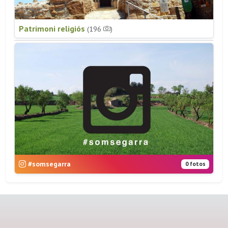
Patrimoni religiós
(196
)
#somsegarra
0 fotos