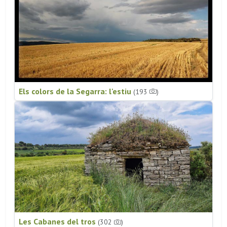
Els colors de la Segarra: l'estiu
(193
)
Les Cabanes del tros
(302
)