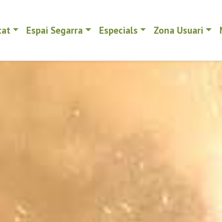
tat
Espai Segarra
Especials
Zona Usuari