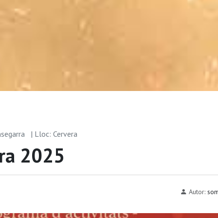
msegarra
| Lloc: Cervera
era 2025
Autor:
som