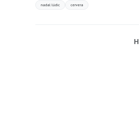
nadal lúdic
cervera
H