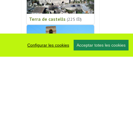
Terra de castells
(225
)
Configurar les cookies
Acceptar totes les cookies
Patrimoni religiós
(196
)
#somsegarra
0 fotos