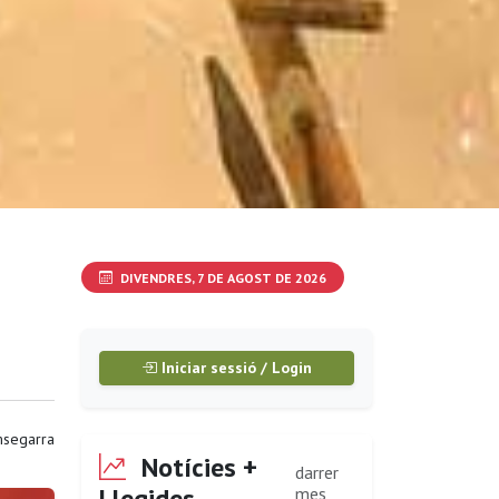
DIVENDRES, 7 DE AGOST DE 2026
Iniciar sessió / Login
segarra
Notícies +
darrer
Llegides
mes