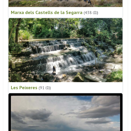
Marxa dels Castells de la Segarra
(438
)
Les Peixeres
(91
)