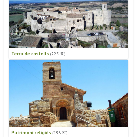
Terra de castells
(225
)
Patrimoni religiós
(196
)