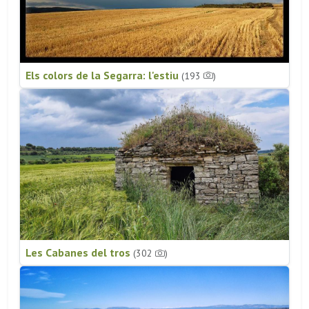
Els colors de la Segarra: l'estiu
(193
)
Les Cabanes del tros
(302
)