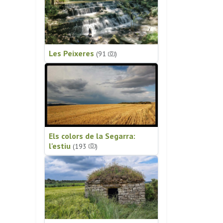
Les Peixeres
(91
)
Els colors de la Segarra:
l'estiu
(193
)