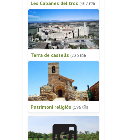
Les Cabanes del tros
(302
)
Terra de castells
(225
)
Patrimoni religiós
(196
)