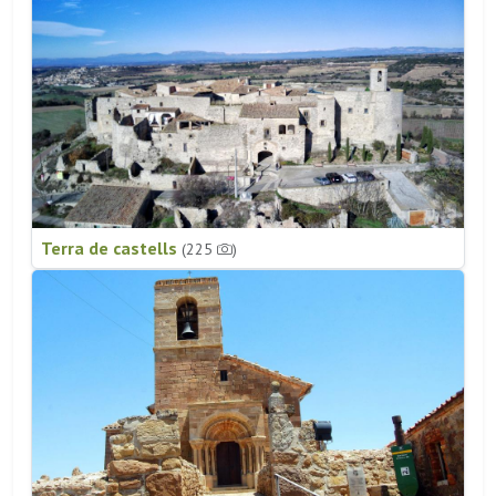
Terra de castells
(225
)