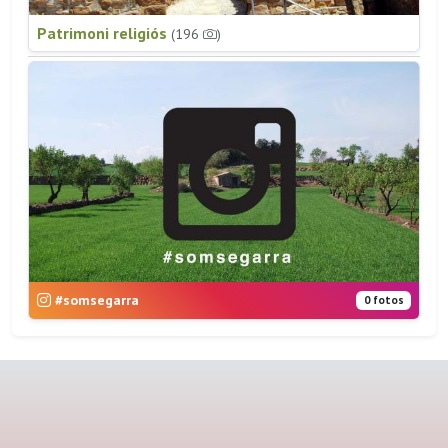
Patrimoni religiós
(196
)
#somsegarra
0 fotos