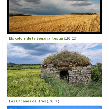
Els colors de la Segarra: l'estiu
(193
)
Les Cabanes del tros
(302
)