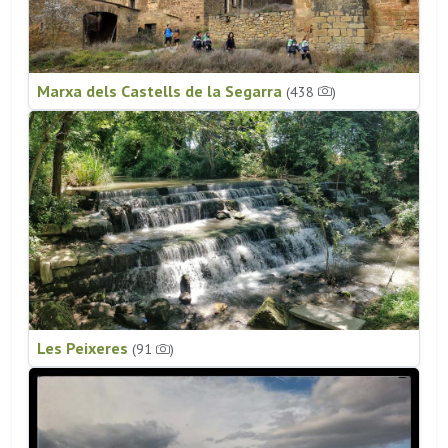
Marxa dels Castells de la Segarra
(438
)
Les Peixeres
(91
)