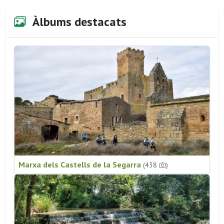
Àlbums destacats
Marxa dels Castells de la Segarra
(438
)