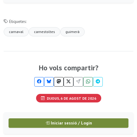
Etiquetes:
carnaval
carnestoltes
guimerà
Ho vols compartir?
DIJOUS, 6 DE AGOST DE 2026
Iniciar sessió / Login