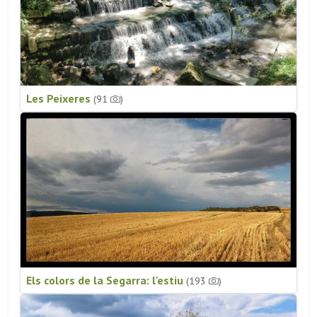
Les Peixeres
(91
)
Els colors de la Segarra: l'estiu
(193
)