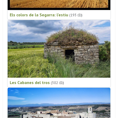
Els colors de la Segarra: l'estiu
(193
)
Les Cabanes del tros
(302
)