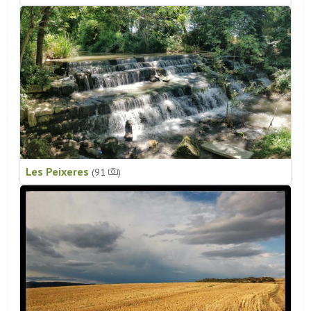
Les Peixeres
(91
)