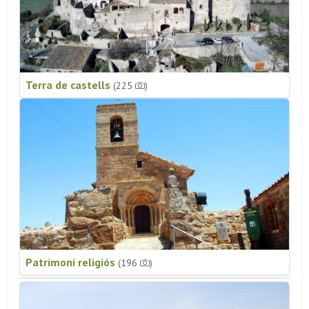
Terra de castells
(225
)
Patrimoni religiós
(196
)