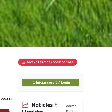
DIVENDRES, 7 DE AGOST DE 2026
Iniciar sessió / Login
segarra
Notícies +
darrer
Llegides
mes