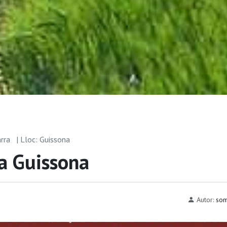
arra
| Lloc: Guissona
 a Guissona
Autor:
som