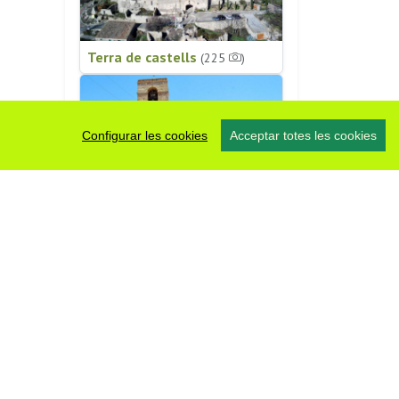
Terra de castells
(225
)
Configurar les cookies
Acceptar totes les cookies
Patrimoni religiós
(196
)
#somsegarra
0 fotos