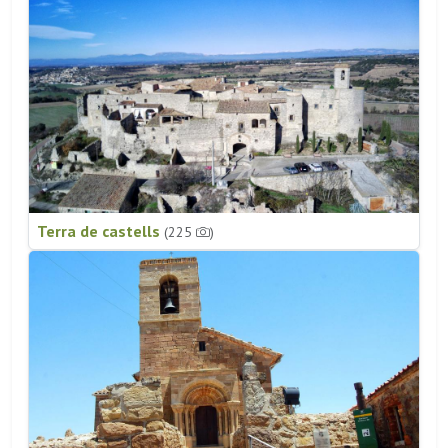
Terra de castells
(225
)