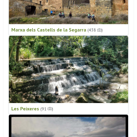
Marxa dels Castells de la Segarra
(438
)
Les Peixeres
(91
)