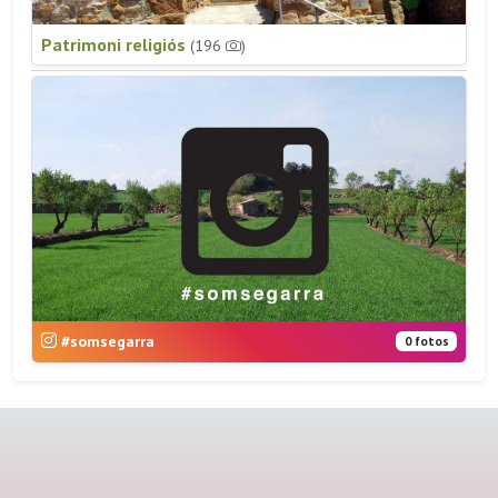
Patrimoni religiós
(196
)
#somsegarra
0 fotos