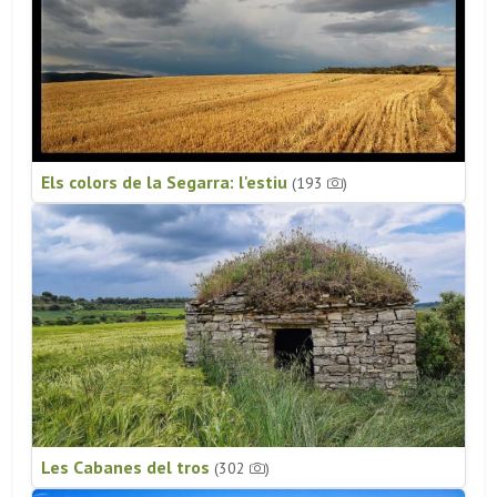
Els colors de la Segarra: l'estiu
(193
)
Les Cabanes del tros
(302
)