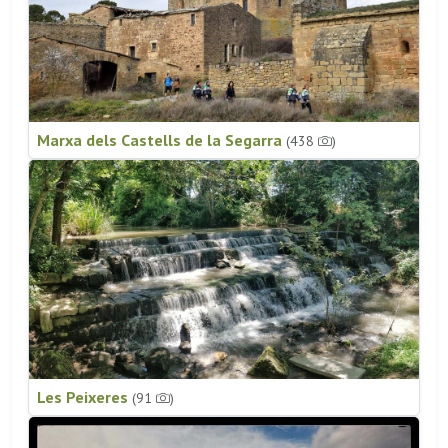
Marxa dels Castells de la Segarra
(438
)
Les Peixeres
(91
)