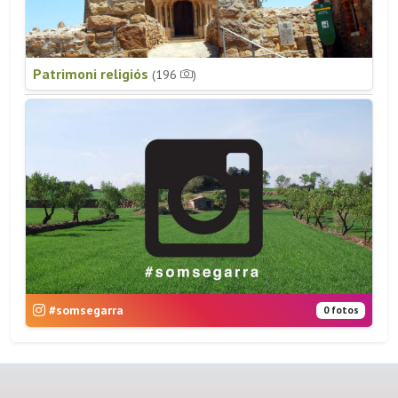
Patrimoni religiós
(196
)
#somsegarra
0 fotos