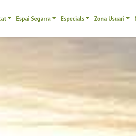
tat
Espai Segarra
Especials
Zona Usuari