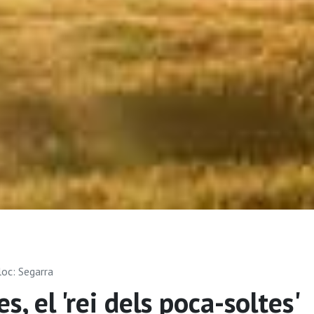
loc: Segarra
s, el 'rei dels poca-soltes'