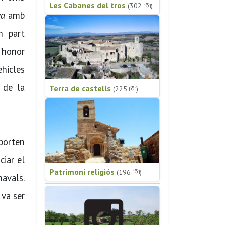
Les Cabanes del tros
(302
)
ya
amb
n part
d'honor
ehicles
 de la
Terra de castells
(225
)
 porten
ciar el
Patrimoni religiós
(196
)
navals.
 va ser