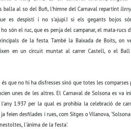
s balla al so del Bufi, l'himne del Carnaval repartint
llen
e es despisti i no s'ajupi.I si els gegants bojos só
é ho són el ruc, que es penja del campanar, el mata-rucs 
principals de la festa. També la Baixada de Boits, on v
xen en un circuït muntat al carrer Castell, o el Ball
a és que no hi ha disfresses sinó que totes les comparses
cien unes de les altres. El Carnaval de Solsona es va ini
 l'any 1.937 per la qual es prohibia la celebració de car
 feien desfilades i rues, com Sitges o Vilanova, 'Solsona
nestoltes, l'ànima de la festa'.