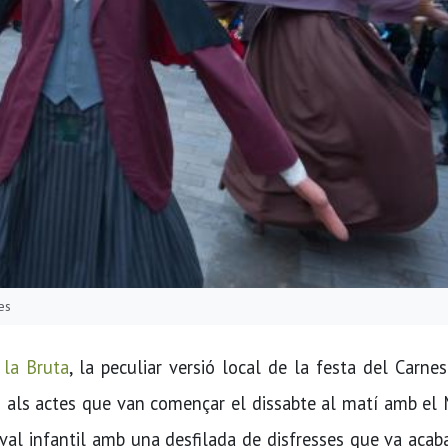
es
 la Bruta
, la peculiar versió local de la festa del Carnes
ió als actes que van començar el dissabte al matí amb el
aval infantil amb una desfilada de disfresses que va aca