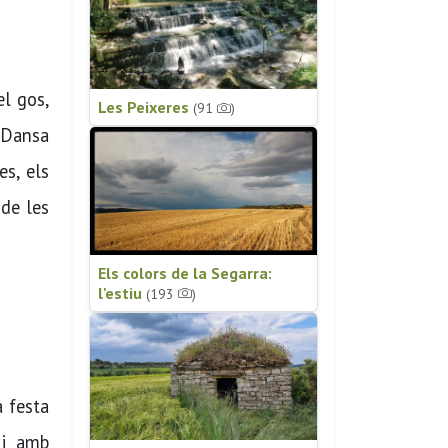
el gos,
Les Peixeres
(91
)
a Dansa
es, els
 de les
Els colors de la Segarra:
l'estiu
(193
)
a festa
 i amb