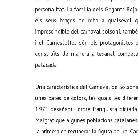
personalitat. La famí­lia dels Gegants Bojo
els seus braços de roba a qualsevol qu
imprescindible del carnaval solsoní­, tamb
i el Carnestoltes són els protagonistes 
construïts de manera artesanal competei
patacada
Una caracterí­stica del Carnaval de Solson
unes bates de colors, les quals les diferen
1.971 desafiant l'ordre franquista dictada
Malgrat que algunes poblacions catalanes ja
la primera en recuperar la figura del rei Car