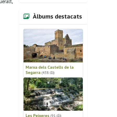
eralt,
Àlbums destacats
Marxa dels Castells de la
Segarra
(438
)
Les Peixeres
(91
)