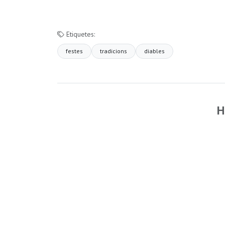
Etiquetes:
festes
tradicions
diables
H