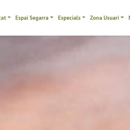
tat
Espai Segarra
Especials
Zona Usuari