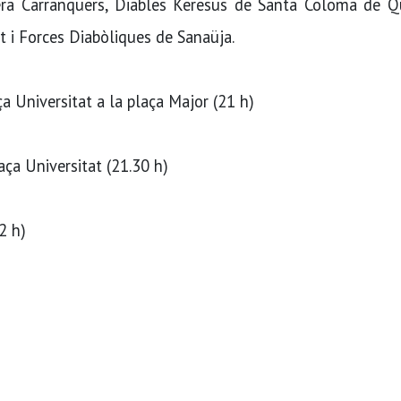
era Carranquers, Diables Keresus de Santa Coloma de Qu
 i Forces Diabòliques de Sanaüja.
ça Universitat a la plaça Major (21 h)
aça Universitat (21.30 h)
2 h)