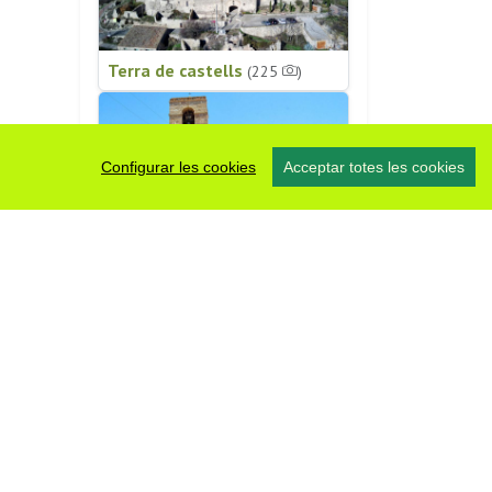
Terra de castells
(225
)
Configurar les cookies
Acceptar totes les cookies
Patrimoni religiós
(196
)
#somsegarra
0 fotos