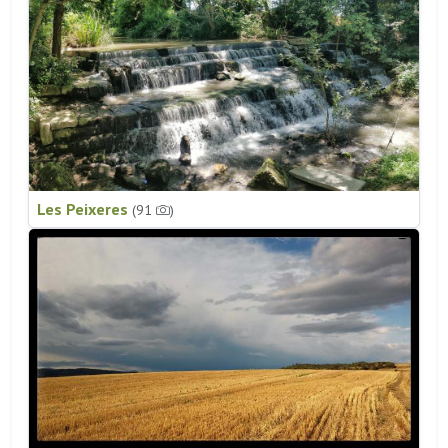
Les Peixeres
(91
)