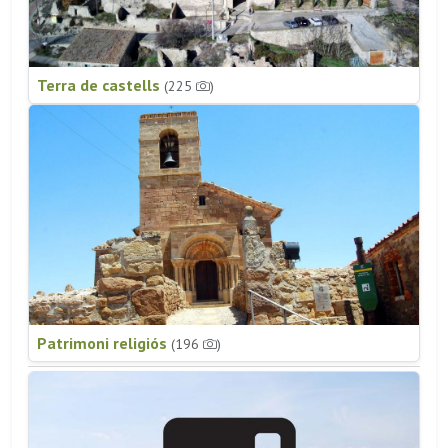
Terra de castells
(225
)
Patrimoni religiós
(196
)