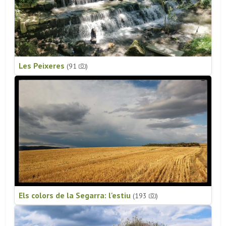
Les Peixeres
(91
)
Els colors de la Segarra: l'estiu
(193
)