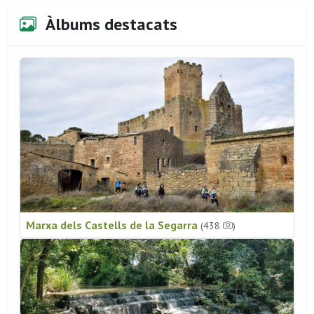
Àlbums destacats
Marxa dels Castells de la Segarra
(438
)