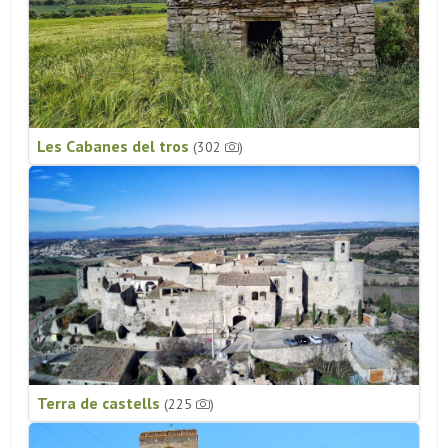
Les Cabanes del tros
(302
)
Terra de castells
(225
)