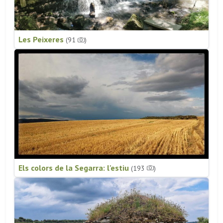
Les Peixeres
(91
)
Els colors de la Segarra: l'estiu
(193
)