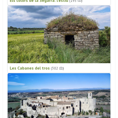
Els colors de la Segarra: l'estiu
(193
)
Les Cabanes del tros
(302
)