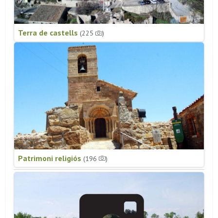
Terra de castells
(225
)
Patrimoni religiós
(196
)