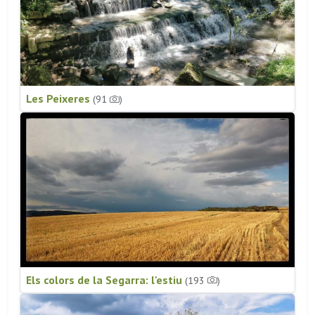
Les Peixeres
(91
)
Els colors de la Segarra: l'estiu
(193
)