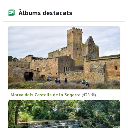
Àlbums destacats
Marxa dels Castells de la Segarra
(438
)