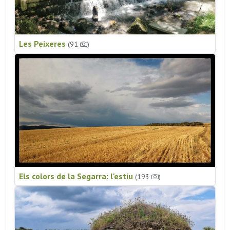
Les Peixeres
(91
)
Els colors de la Segarra: l'estiu
(193
)