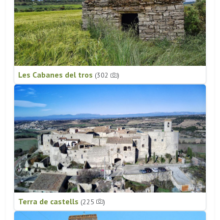
Les Cabanes del tros
(302
)
Terra de castells
(225
)