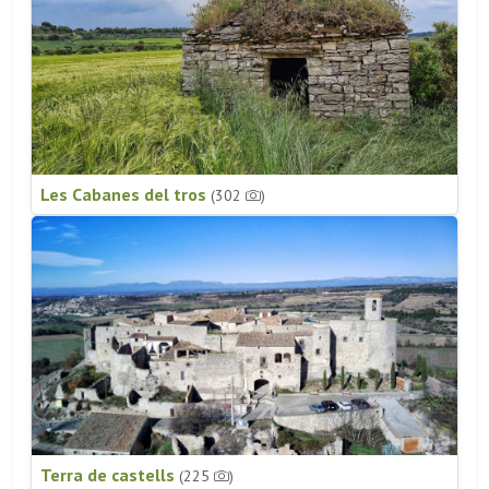
Les Cabanes del tros
(302
)
Terra de castells
(225
)