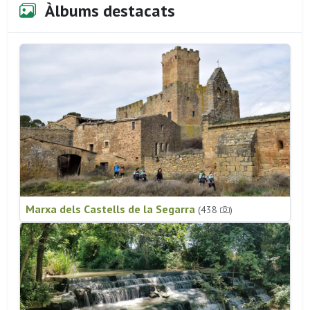
Àlbums destacats
Marxa dels Castells de la Segarra
(438
)