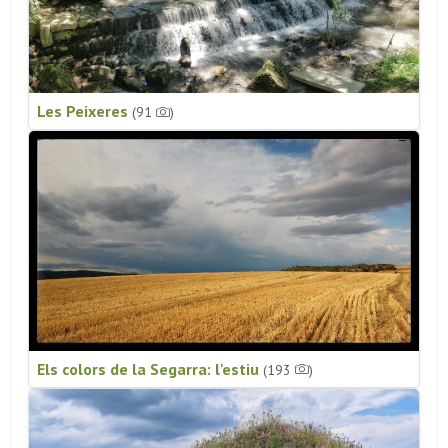
Les Peixeres
(91
)
Els colors de la Segarra: l'estiu
(193
)