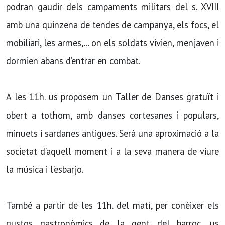
podran gaudir dels campaments militars del s. XVIII
amb una quinzena de tendes de campanya, els focs, el
mobiliari, les armes,... on els soldats vivien, menjaven i
dormien abans d’entrar en combat.
A les 11h. us proposem un Taller de Danses gratuït i
obert a tothom, amb danses cortesanes i populars,
minuets i sardanes antigues. Serà una aproximació a la
societat d’aquell moment i a la seva manera de viure
la música i l’esbarjo.
També a partir de les 11h. del matí, per conèixer els
gustos gastronòmics de la gent del barroc, us