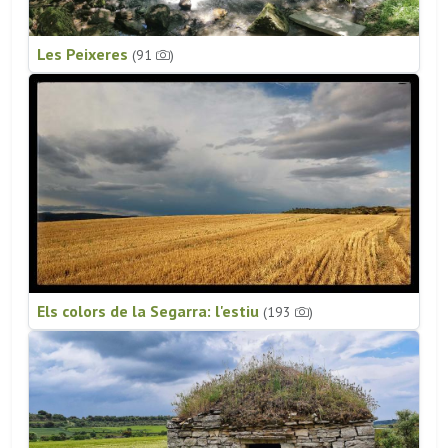
Les Peixeres
(91
)
Els colors de la Segarra: l'estiu
(193
)