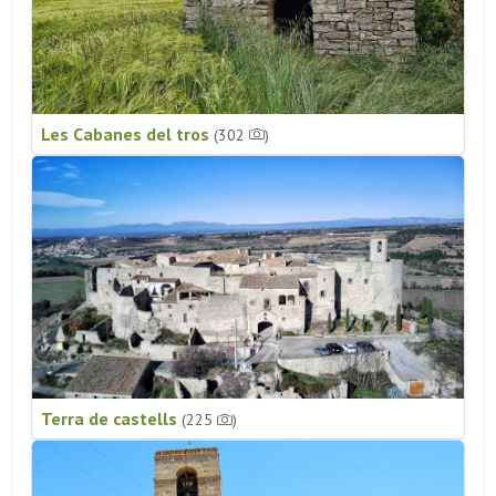
Les Cabanes del tros
(302
)
Terra de castells
(225
)