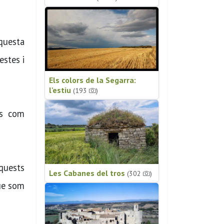
questa
estes i
Els colors de la Segarra:
l'estiu
(193
)
als com
aquests
Les Cabanes del tros
(302
)
que som