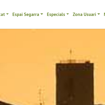
tat
Espai Segarra
Especials
Zona Usuari