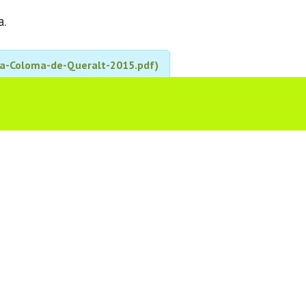
a.
ta-Coloma-de-Queralt-2015.pdf)
o vols compartir?